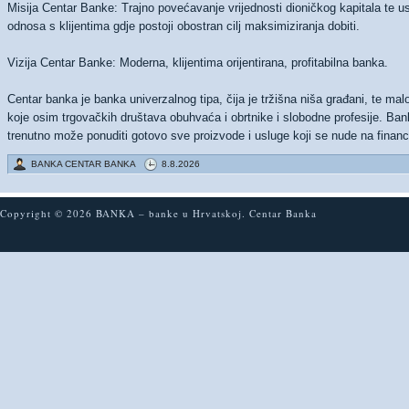
Misija Centar Banke: Trajno povećavanje vrijednosti dioničkog kapitala te u
odnosa s klijentima gdje postoji obostran cilj maksimiziranja dobiti.
Vizija Centar Banke: Moderna, klijentima orijentirana, profitabilna banka.
Centar banka je banka univerzalnog tipa, čija je tržišna niša građani, te mal
koje osim trgovačkih društava obuhvaća i obrtnike i slobodne profesije. Ban
trenutno može ponuditi gotovo sve proizvode i usluge koji se nude na financ
BANKA CENTAR BANKA
8.8.2026
Copyright © 2026
BANKA
–
banke
u Hrvatskoj. Centar Banka