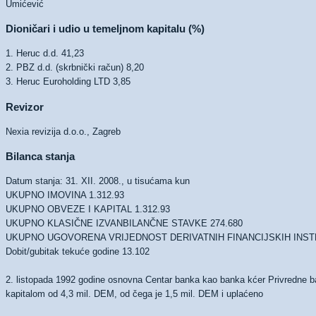
Umićević
Dioničari i udio u temeljnom kapitalu (%)
1. Heruc d.d. 41,23
2. PBZ d.d. (skrbnički račun) 8,20
3. Heruc Euroholding LTD 3,85
Revizor
Nexia revizija d.o.o., Zagreb
Bilanca stanja
Datum stanja: 31. XII. 2008., u tisućama kun
UKUPNO IMOVINA 1.312.93
UKUPNO OBVEZE I KAPITAL 1.312.93
UKUPNO KLASIČNE IZVANBILANČNE STAVKE 274.680
UKUPNO UGOVORENA VRIJEDNOST DERIVATNIH FINANCIJSKIH INST
Dobit/gubitak tekuće godine 13.102
2. listopada 1992 godine osnovna Centar banka kao banka kćer Privredne 
kapitalom od 4,3 mil. DEM, od čega je 1,5 mil. DEM i uplaćeno