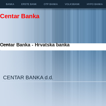
BANKA
ERSTE BANK
OTP BANKA
VOLKSBANK
HYPO BANKA
Centar Banka
Centar Banka - Hrvatska banka
BANKA
CENTAR BANKA d.d.