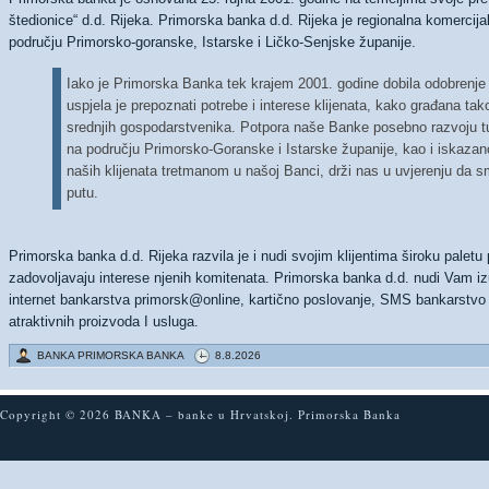
štedionice“ d.d. Rijeka. Primorska banka d.d. Rijeka je regionalna komercija
području Primorsko-goranske, Istarske i Ličko-Senjske županije.
Iako je Primorska Banka tek krajem 2001. godine dobila odobrenje
uspjela je prepoznati potrebe i interese klijenata, kako građana tako 
srednjih gospodarstvenika. Potpora naše Banke posebno razvoju tur
na području Primorsko-Goranske i Istarske županije, kao i iskazan
naših klijenata tretmanom u našoj Banci, drži nas u uvjerenju da
putu.
Primorska banka d.d. Rijeka razvila je i nudi svojim klijentima široku paletu 
zadovoljavaju interese njenih komitenata. Primorska banka d.d. nudi Vam i
internet bankarstva primorsk@online, kartično poslovanje, SMS bankarstvo 
atraktivnih proizvoda I usluga.
BANKA PRIMORSKA BANKA
8.8.2026
Copyright © 2026
BANKA
–
banke
u Hrvatskoj. Primorska Banka