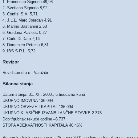
1. Francesco Signorio 49,96
2. Svetlana Signorio 8,92
3. Confisi S.A. 5,71
4. J.L.L. Marc Jourdan 4,91
5. Marino Bastianini 2,58
6. Gordana Pavletić 0,27
7. Carlo Di Dato 7,14
8. Domenico Petrella 6,31
9. IBS S.R.L. 5,72
Revizor
Revidicon d.o.o., Varaždin
Bilanca stanja
Datum stanja: 31. XII. 2008., u tisućama kuna
UKUPNO IMOVINA 136.094
UKUPNO OBVEZE I KAPITAL 136.094
UKUPNO KLASIČNE IZVANBILANČNE STAVKE 2.378
Dobit/gubitak tekuće godine –6.737
STOPA ADEKVATNOSTI KAPITALA 40,46%
Primorska banka je osnovana 25. rujna 2001. godine na temeljima svoje pr