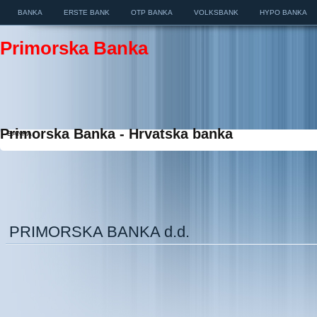
BANKA
ERSTE BANK
OTP BANKA
VOLKSBANK
HYPO BANKA
Primorska Banka
Primorska Banka - Hrvatska banka
BANKA
PRIMORSKA BANKA d.d.