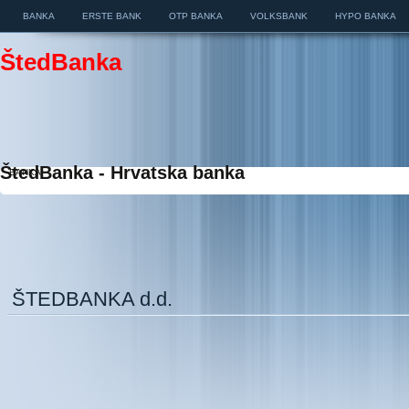
BANKA
ERSTE BANK
OTP BANKA
VOLKSBANK
HYPO BANKA
ŠtedBanka
ŠtedBanka - Hrvatska banka
BANKA
ŠTEDBANKA d.d.