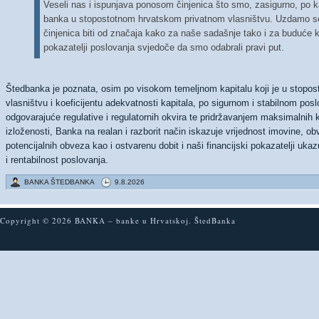
Veseli nas i ispunjava ponosom činjenica što smo, zasigurno, po k
banka u stopostotnom hrvatskom privatnom vlasništvu. Uzdamo se
činjenica biti od značaja kako za naše sadašnje tako i za buduće kl
pokazatelji poslovanja svjedoče da smo odabrali pravi put.
Štedbanka je poznata, osim po visokom temeljnom kapitalu koji je u stop
vlasništvu i koeficijentu adekvatnosti kapitala, po sigurnom i stabilnom po
odgovarajuće regulative i regulatornih okvira te pridržavanjem maksimalnih 
izloženosti, Banka na realan i razborit način iskazuje vrijednost imovine, ob
potencijalnih obveza kao i ostvarenu dobit i naši financijski pokazatelji ukaz
i rentabilnost poslovanja.
BANKA ŠTEDBANKA
9.8.2026
Copyright © 2026
BANKA
–
banke
u Hrvatskoj. ŠtedBanka