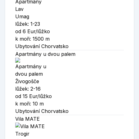
Umag
lůžek: 1-23
od 6 Eur/lůžko
k moři: 1500 m
Ubytování Chorvatsko
Apartmány u dvou palem
Živogošče
lůžek: 2-16
od 15 Eur/lůžko
k moři: 10 m
Ubytování Chorvatsko
Vila MATE
Trogir