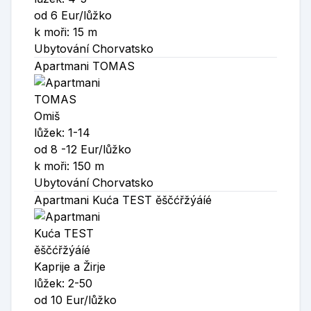
od 6 Eur/lůžko
k moři: 15 m
Ubytování Chorvatsko
Apartmani TOMAS
Omiš
lůžek: 1-14
od 8 -12 Eur/lůžko
k moři: 150 m
Ubytování Chorvatsko
Apartmani Kuća TEST ěščćřžýáíé
Kaprije a Žirje
lůžek: 2-50
od 10 Eur/lůžko